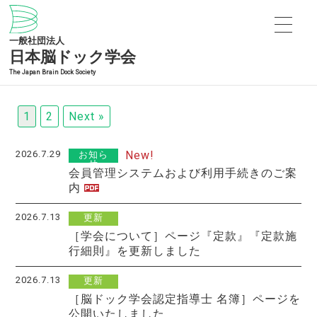
一般社団法人
日本脳ドック学会
The Japan Brain Dock Society
1
2
Next »
2026.7.29
New!
お知ら
せ
会員管理システムおよび利用手続きのご案
内
2026.7.13
更新
［学会について］ページ『定款』『定款施
行細則』を更新しました
2026.7.13
更新
［脳ドック学会認定指導士 名簿］ページを
公開いたしました