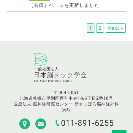
［名簿］ページを更新しました
1
2
Next »
一般社団法人
日本脳ドック学会
The Japan Brain Dock Society
〒
004-0051
北海道
札幌市
厚別区厚別中央1条6丁目2番10号
医療法人 脳神経研究センター 新さっぽろ脳神経外科
病院
011-891-6255